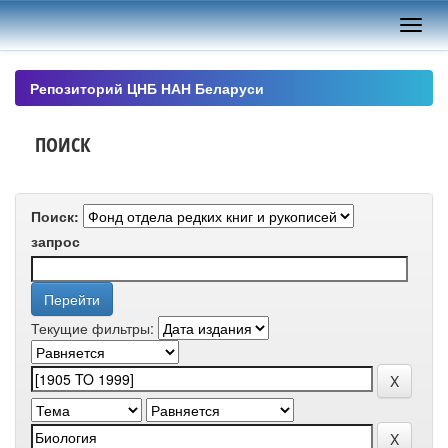
Skip
navigation
Репозиторий ЦНБ НАН Беларуси
ПОИСК
Поиск:
запрос
Текущие фильтры: