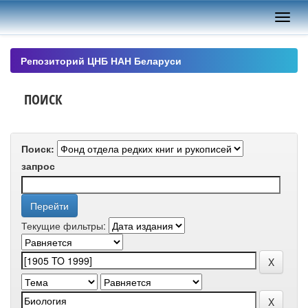
Skip
navigation
Репозиторий ЦНБ НАН Беларуси
ПОИСК
Поиск:
запрос
Текущие фильтры: