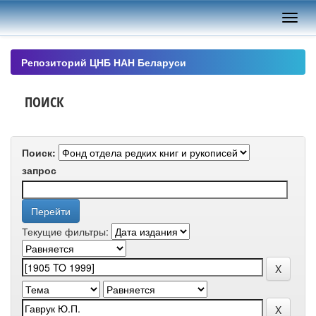
Skip
navigation
Репозиторий ЦНБ НАН Беларуси
ПОИСК
Поиск:
запрос
Текущие фильтры: