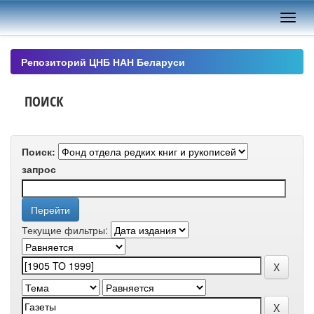
Skip
navigation
Репозиторий ЦНБ НАН Беларуси
ПОИСК
Поиск:
запрос
Текущие фильтры: