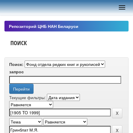
Skip
navigation
Репозиторий ЦНБ НАН Беларуси
ПОИСК
Поиск:
запрос
Текущие фильтры: