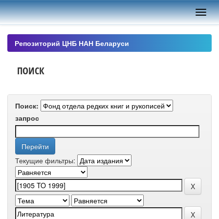
Skip
navigation
Репозиторий ЦНБ НАН Беларуси
ПОИСК
Поиск:
запрос
Текущие фильтры: