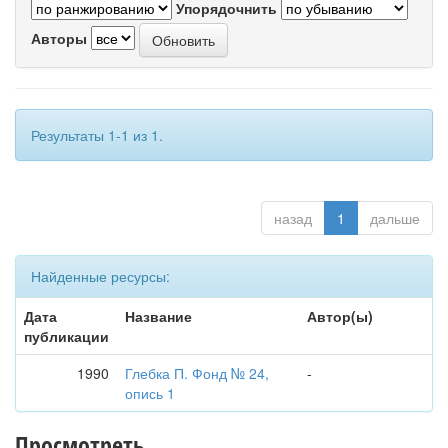
Упорядочнить
Авторы
Результаты 1-1 из 1.
назад
1
дальше
Найденные ресурсы:
Дата
Название
Автор(ы)
публикации
1990
Глебка П. Фонд № 24,
-
опись 1
Просмотреть