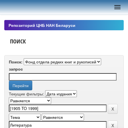
Skip
navigation
Репозиторий ЦНБ НАН Беларуси
ПОИСК
Поиск:
запрос
Текущие фильтры: