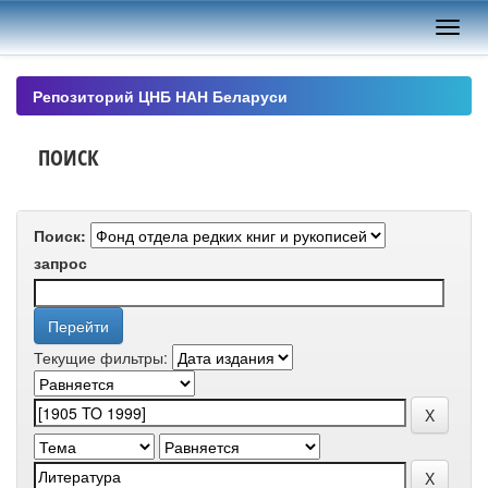
Skip
navigation
Репозиторий ЦНБ НАН Беларуси
ПОИСК
Поиск:
запрос
Текущие фильтры: