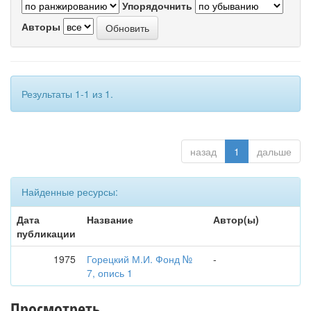
Упорядочнить
Авторы
Результаты 1-1 из 1.
назад
1
дальше
Найденные ресурсы:
Дата
Название
Автор(ы)
публикации
1975
Горецкий М.И. Фонд №
-
7, опись 1
Просмотреть