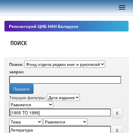
Skip
navigation
Репозиторий ЦНБ НАН Беларуси
ПОИСК
Поиск:
запрос
Текущие фильтры: