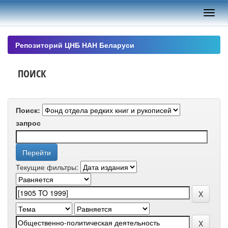
Skip
navigation
Репозиторий ЦНБ НАН Беларуси
ПОИСК
Поиск:
запрос
Текущие фильтры: