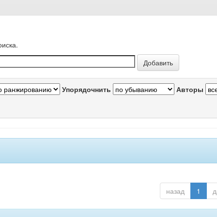
оиска.
Упорядочнить
Авторы
назад
1
д