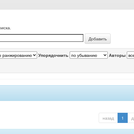
оиска.
Упорядочнить
Авторы
назад
1
д