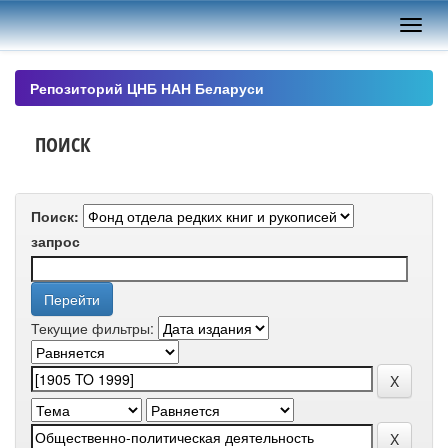
Skip
navigation
Репозиторий ЦНБ НАН Беларуси
ПОИСК
Поиск:
запрос
Текущие фильтры: