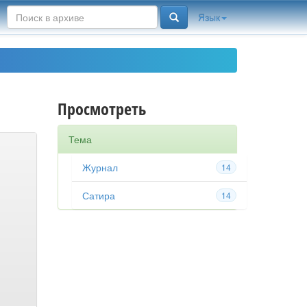
Язык
Просмотреть
Тема
Журнал
14
Сатира
14