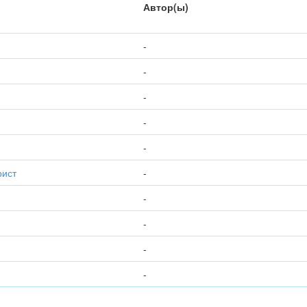
Автор(ы)
-
-
-
-
-
рист
-
-
-
-
-