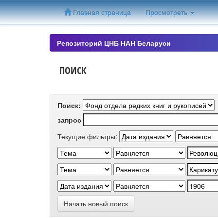
Skip
Главная страница
Просмотреть
navigation
Репозиторий ЦНБ НАН Беларуси
ПОИСК
Поиск:
запрос
Текущие фильтры:
Начать новый поиск