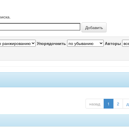
оиска.
Упорядочнить
Авторы
назад
1
2
д