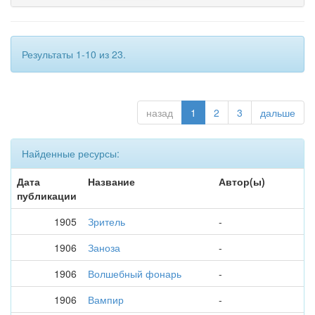
Результаты 1-10 из 23.
назад
1
2
3
дальше
Найденные ресурсы:
Дата
Название
Автор(ы)
публикации
1905
Зритель
-
1906
Заноза
-
1906
Волшебный фонарь
-
1906
Вампир
-