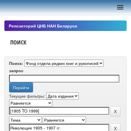
Skip
navigation
Репозиторий ЦНБ НАН Беларуси
ПОИСК
Поиск:
запрос
Текущие фильтры: