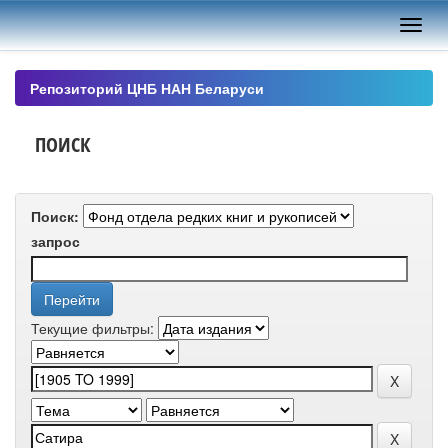
Skip
navigation
Репозиторий ЦНБ НАН Беларуси
ПОИСК
Поиск:
запрос
Текущие фильтры: