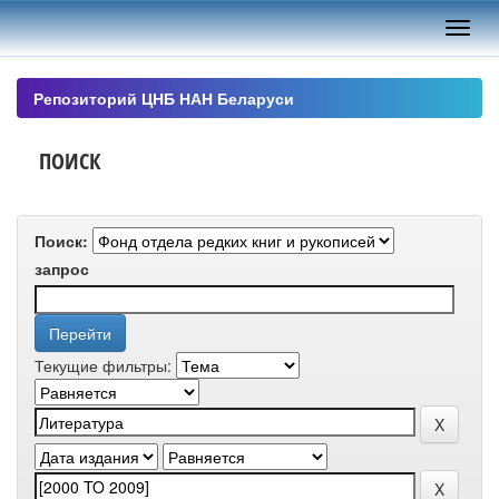
Skip
navigation
Репозиторий ЦНБ НАН Беларуси
ПОИСК
Поиск:
запрос
Текущие фильтры: