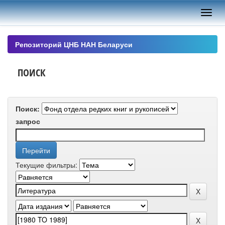
Skip
navigation
Репозиторий ЦНБ НАН Беларуси
ПОИСК
Поиск:
запрос
Текущие фильтры: