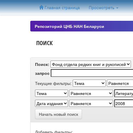
Skip
Главная страница
Просмотреть
navigation
Репозиторий ЦНБ НАН Беларуси
ПОИСК
Поиск:
запрос
Текущие фильтры:
Начать новый поиск
Добавить фильтры: