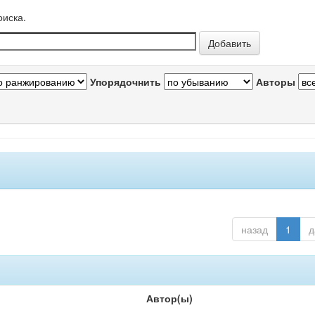
оиска.
Упорядочнить
Авторы
назад
1
д
Автор(ы)