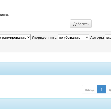
оиска.
Упорядочнить
Авторы
назад
1
д