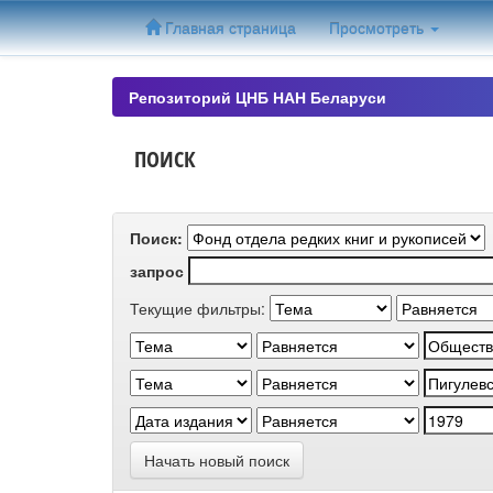
Skip
Главная страница
Просмотреть
navigation
Репозиторий ЦНБ НАН Беларуси
ПОИСК
Поиск:
запрос
Текущие фильтры:
Начать новый поиск