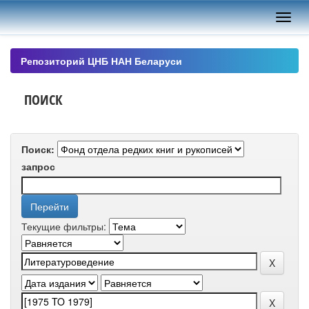
Skip
navigation
Репозиторий ЦНБ НАН Беларуси
ПОИСК
Поиск:
запрос
Текущие фильтры: