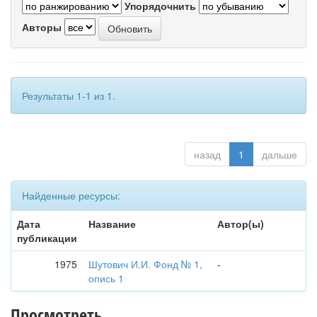
Упорядочнить
Авторы
Результаты 1-1 из 1.
назад
1
дальше
Найденные ресурсы:
Дата
Название
Автор(ы)
публикации
1975
Шутович И.И. Фонд № 1,
-
опись 1
Просмотреть