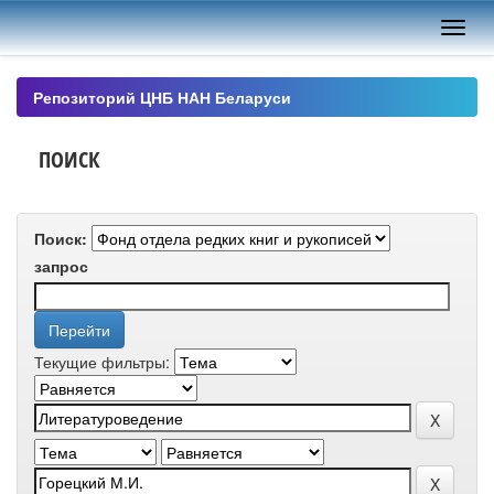
Skip
navigation
Репозиторий ЦНБ НАН Беларуси
ПОИСК
Поиск:
запрос
Текущие фильтры: