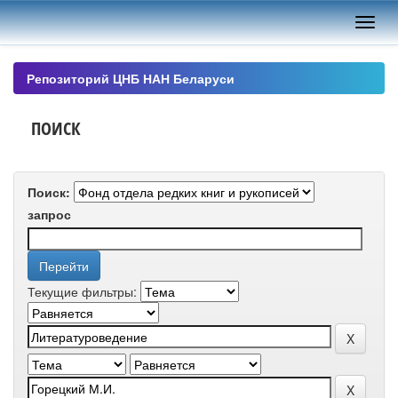
Skip
navigation
Репозиторий ЦНБ НАН Беларуси
ПОИСК
Поиск:
запрос
Текущие фильтры: