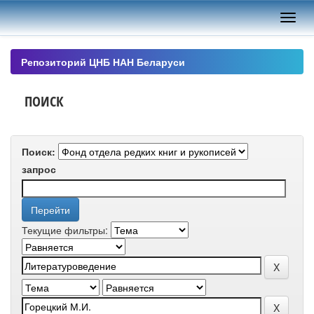
Skip
navigation
Репозиторий ЦНБ НАН Беларуси
ПОИСК
Поиск:
запрос
Текущие фильтры: