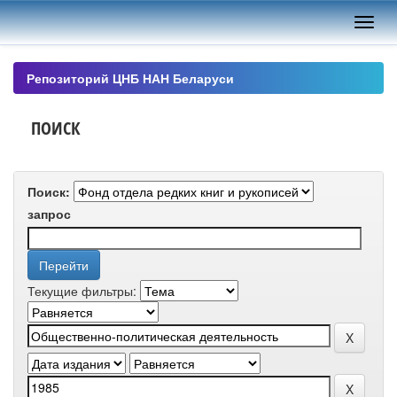
Skip
navigation
Репозиторий ЦНБ НАН Беларуси
ПОИСК
Поиск:
запрос
Текущие фильтры: