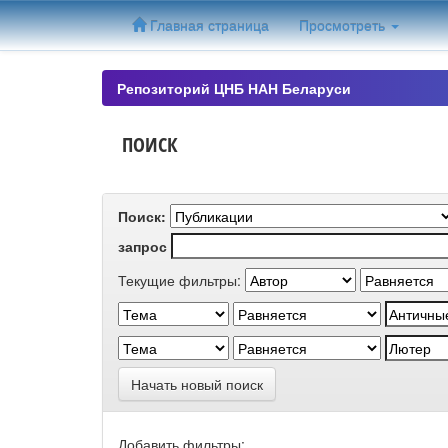
Skip
Главная страница
Просмотреть
navigation
Репозиторий ЦНБ НАН Беларуси
ПОИСК
Поиск:
запрос
Текущие фильтры:
Начать новый поиск
Добавить фильтры: