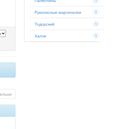
Палеотипы
1
Рукописные маргиналии
1
Тодорский
1
Халле
1
альше