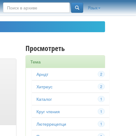
Язык
Просмотреть
Тема
Арндт
2
Хитреус
2
Каталог
1
Круг чтения
1
Лютерре­цепци
1