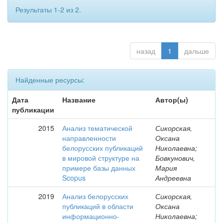
Результаты 1-2 из 2.
назад
1
дальше
Найденные ресурсы:
Дата
Название
Автор(ы)
публикации
2015
Анализ тематической
Сикорская,
направленности
Оксана
белорусских публикаций
Николаевна;
в мировой структуре на
Бовкунович,
примере базы данных
Мария
Scopus
Андреевна
2019
Анализ белорусских
Сикорская,
публикаций в области
Оксана
информационно-
Николаевна;