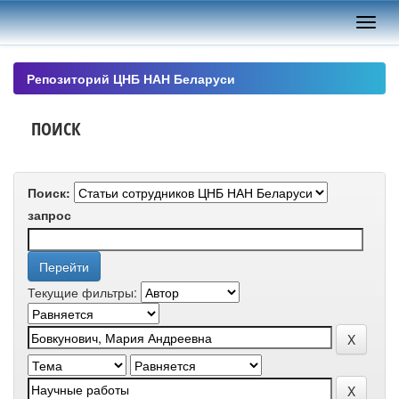
Skip
navigation
Репозиторий ЦНБ НАН Беларуси
ПОИСК
Поиск:
запрос
Текущие фильтры: