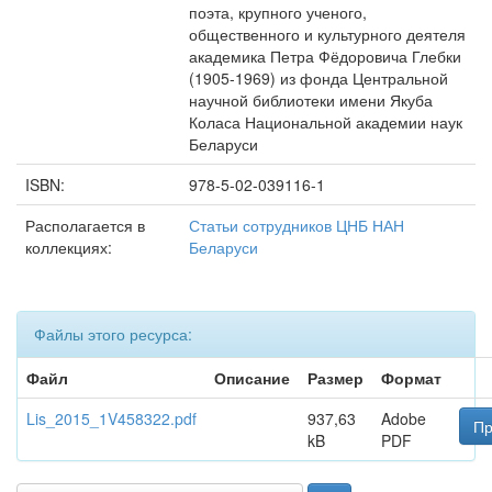
поэта, крупного ученого,
общественного и культурного дея­теля
академика Петра Фёдоровича Глебки
(1905-1969) из фонда Центральной
научной библиотеки имени Якуба
Коласа Нацио­нальной академии наук
Беларуси
ISBN:
978-5-02-039116-1
Располагается в
Статьи сотрудников ЦНБ НАН
коллекциях:
Беларуси
Файлы этого ресурса:
Файл
Описание
Размер
Формат
Lis_2015_1V458322.pdf
937,63
Adobe
Пр
kB
PDF