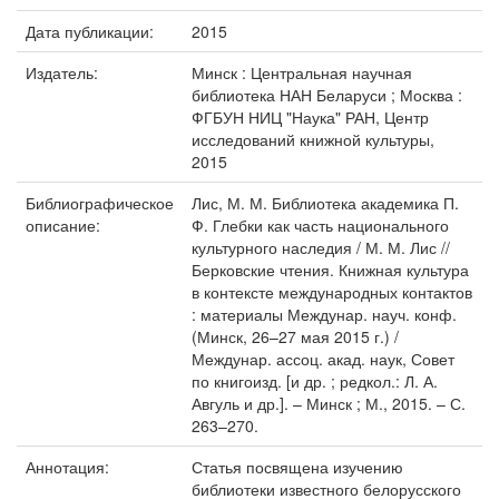
Дата публикации:
2015
Издатель:
Минск : Центральная научная
библиотека НАН Беларуси ; Москва :
ФГБУН НИЦ "Наука" РАН, Центр
исследований книжной культуры,
2015
Библиографическое
Лис, М. М. Библиотека академика П.
описание:
Ф. Глебки как часть национального
культурного наследия / М. М. Лис //
Берковские чтения. Книжная культура
в контексте международных контактов
: материалы Междунар. науч. конф.
(Минск, 26–27 мая 2015 г.) /
Междунар. ассоц. акад. наук, Совет
по книгоизд. [и др. ; редкол.: Л. А.
Авгуль и др.]. – Минск ; М., 2015. – С.
263–270.
Аннотация:
Статья посвящена изучению
библиотеки известного белорус­ского