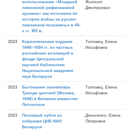
использовании «Младшей
Филлипп
ливонской рифмованной
Дмитриевич
хроники» как источника по
истории войны на русско-
ливонском пограничье в 40-
х гг. XIV в.
2023
Кириллические издания
Титовец, Елена
1648–1654 гг. из частных
Иосифовна
российских коллекций в
фонде Центральной
научной библиотеки
Национальной академии
наук Беларуси
2023
Бытование экземпляра
Титовец, Елена
Триоди цветной (Москва,
Иосифовна
1648) в Великом княжестве
Литовском
2023
Песенный лубок из
Денисенко, Елена
собрания ЦНБ НАН
Петровна
Беларуси