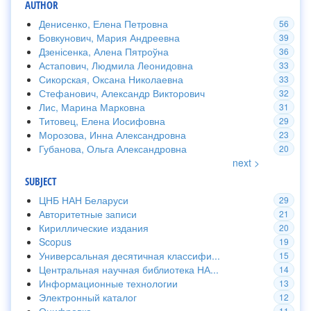
AUTHOR
Денисенко, Елена Петровна
56
Бовкунович, Мария Андреевна
39
Дзенісенка, Алена Пятроўна
36
Астапович, Людмила Леонидовна
33
Сикорская, Оксана Николаевна
33
Стефанович, Александр Викторович
32
Лис, Марина Марковна
31
Титовец, Елена Иосифовна
29
Морозова, Инна Александровна
23
Губанова, Ольга Александровна
20
next >
SUBJECT
ЦНБ НАН Беларуси
29
Авторитетные записи
21
Кириллические издания
20
Scopus
19
Универсальная десятичная классифи...
15
Центральная научная библиотека НА...
14
Информационные технологии
13
Электронный каталог
12
Оцифровка
11