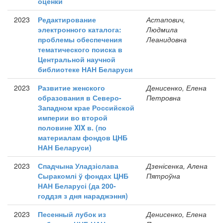
оценки
2023
Редактирование
Астапович,
электронного каталога:
Людмила
проблемы обеспечения
Леанидовна
тематического поиска в
Центральной научной
библиотеке НАН Беларуси
2023
Развитие женского
Денисенко, Елена
образования в Северо-
Петровна
Западном крае Российской
империи во второй
половине XIX в. (по
материалам фондов ЦНБ
НАН Беларуси)
2023
Спадчына Уладзіслава
Дзенісенка, Алена
Сыракомлі ў фондах ЦНБ
Пятроўна
НАН Беларусі (да 200-
годдзя з дня нараджэння)
2023
Песенный лубок из
Денисенко, Елена