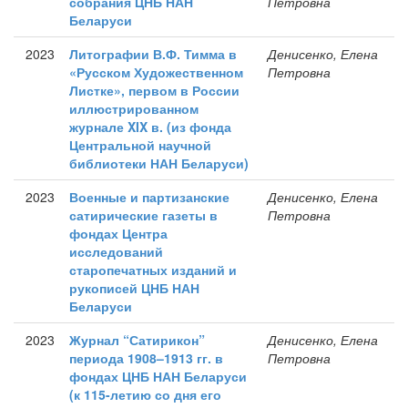
собрания ЦНБ НАН
Петровна
Беларуси
2023
Литографии В.Ф. Тимма в
Денисенко, Елена
«Русском Художественном
Петровна
Листке», первом в России
иллюстрированном
журнале XIX в. (из фонда
Центральной научной
библиотеки НАН Беларуси)
2023
Военные и партизанские
Денисенко, Елена
сатирические газеты в
Петровна
фондах Центра
исследований
старопечатных изданий и
рукописей ЦНБ НАН
Беларуси
2023
Журнал “Сатирикон”
Денисенко, Елена
периода 1908–1913 гг. в
Петровна
фондах ЦНБ НАН Беларуси
(к 115-летию со дня его