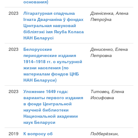
основания)
2023
Літаратурная спадчына
Дзенісенка, Алена
Ігната Дварчаніна ў фондах
Пятроўна
Цэнтральная навуковай
бібліятэкі імя Якуба Коласа
НАН Беларусі
2023
Белорусские
Денисенко, Елена
периодические издания
Петровна
1914–1918 гг. о культурной
жизни населения (по
материалам фондов ЦНБ
НАН Беларуси)
2023
Уложение 1649 года:
Титовец, Елена
варианты первого издания
Иосифовна
в фонде Центральной
научной библиотеки
Национальной академии
наук Беларуси
2019
К вопросу об
Подберёзкин,