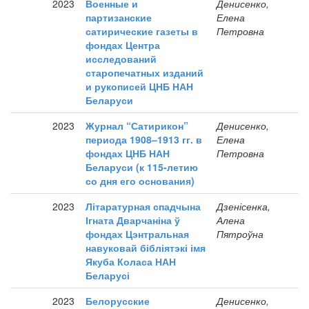
2023
Военные и
Денисенко,
партизанские
Елена
сатирические газеты в
Петровна
фондах Центра
исследований
старопечатных изданий
и рукописей ЦНБ НАН
Беларуси
2023
Журнал “Сатирикон”
Денисенко,
периода 1908–1913 гг. в
Елена
фондах ЦНБ НАН
Петровна
Беларуси (к 115-летию
со дня его основания)
2023
Літаратурная спадчына
Дзенісенка,
Ігната Дварчаніна ў
Алена
фондах Цэнтральная
Пятроўна
навуковай бібліятэкі імя
Якуба Коласа НАН
Беларусі
2023
Белорусские
Денисенко,