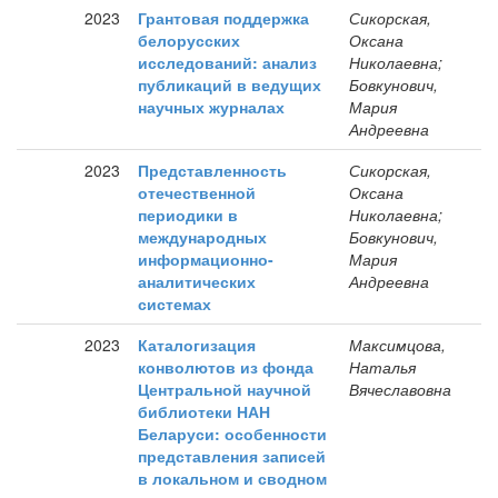
2023
Грантовая поддержка
Сикорская,
белорусских
Оксана
исследований: анализ
Николаевна;
публикаций в ведущих
Бовкунович,
научных журналах
Мария
Андреевна
2023
Представленность
Сикорская,
отечественной
Оксана
периодики в
Николаевна;
международных
Бовкунович,
информационно-
Мария
аналитических
Андреевна
системах
2023
Каталогизация
Максимцова,
конволютов из фонда
Наталья
Центральной научной
Вячеславовна
библиотеки НАН
Беларуси: особенности
представления записей
в локальном и сводном