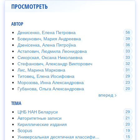
ПРОСМОТРЕТЬ
АВТОР
Денисенко, Елена Петровна
56
Бовкунович, Мария Андреевна
39
Дзенісенка, Алена Пятроўна
36
Астапович, Людмила Леонидовна
33
Сикорская, Оксана Николаевна
33
Стефанович, Александр Викторович
32
Лис, Марина Марковна
31
Титовец, Елена Иосифовна
29
Морозова, Инна Александровна
23
Губанова, Ольга Александровна
20
вперед >
ТЕМА
ЦНБ НАН Беларуси
29
Авторитетные записи
21
Кириллические издания
20
Scopus
19
Универсальная десятичная классифи...
15