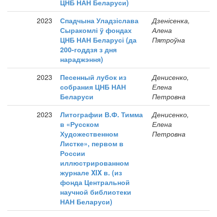
ЦНБ НАН Беларуси)
2023
Спадчына Уладзіслава
Дзенісенка,
Сыракомлі ў фондах
Алена
ЦНБ НАН Беларусі (да
Пятроўна
200-годдзя з дня
нараджэння)
2023
Песенный лубок из
Денисенко,
собрания ЦНБ НАН
Елена
Беларуси
Петровна
2023
Литографии В.Ф. Тимма
Денисенко,
в «Русском
Елена
Художественном
Петровна
Листке», первом в
России
иллюстрированном
журнале XIX в. (из
фонда Центральной
научной библиотеки
НАН Беларуси)