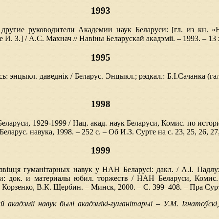
1993
другие руководители Академии наук Беларуси: [гл. из кн. «
 З.] / А.С. Махнач // Навіны Беларускай акадэміі. – 1993. – 13 
1995
сь: энцыкл. даведнік / Беларус. Энцыкл.; рэдкал.: Б.І.Сачанка (гал.
1998
еларуси, 1929-1999 / Нац. акад. наук Беларуси, Комис. по истори
арус. навука, 1998. – 252 с. – Об И.З. Сурте на с. 23, 25, 26, 27,
1999
віцця гуманітарных навук у НАН Беларусі: дакл. / А.І. Падлу
: док. и материалы юбил. торжеств / НАН Беларуси, Комис. 
В. Корзенко, В.К. Щербин. – Минск, 2000. – С. 399–408. – Пра Сурту
 акадэміі навук былі акадэмікі-гуманітарыі – У.М. Ігнатоўскі