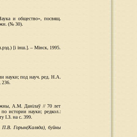
Наука и общество», посвящ.
жн. (№ 30).
рэд.) [і інш.]. – Мінск, 1995.
и науки; под науч. ред. Н.А.
 236.
жны, А.М. Данілаў // 70 лет
по истории науки; редкол.:
 І.З. на с. 399.
, П.В. Горын(Каляда), буйны