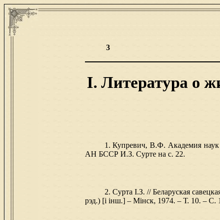
3
I. Литература о 
1. Купревич, В.Ф. Академия наук 
АН БССР И.З. Сурте на с. 22.
2. Сурта І.З. // Беларуская савецк
рэд.) [і інш.] – Мінск, 1974. – Т. 10. – С. 