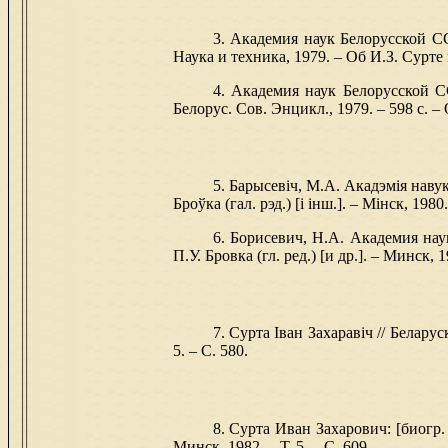
3. Академия наук Белорусской ССР
Наука и техника, 1979. – Об И.З. Сурте н
4. Академия наук Белорусской СС
Белорус. Сов. Энцикл., 1979. – 598 с. – 
5. Барысевіч, М.А. Акадэмія навук
Броўка (гал. рэд.) [і інш.]. – Мінск, 1980.
6. Борисевич, Н.А. Академия наук
П.У. Бровка (гл. ред.) [и др.]. – Минск, 1
7. Сурта Іван Захаравіч // Беларуск
5. – С. 580.
8. Сурта Иван Захарович: [биогр. с
Минск, 1982. – Т. 5. – C. 609.