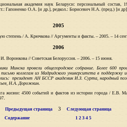
иональная академия наук Беларуси: персональный состав, 19
: Гапоненко О.А. [и др.], редкол.: Борисевич Н.А. (пред.) [и др].
2005
ую степень / А. Крючкова // Аргументы и факты. – 2005. – 14 сент
2006
 И. Воронкова // Советская Белоруссия. – 2006. – 15 июня.
ники Минска провели общегородско
е
собрание. Более 600 про
письмо коллегам из Мадридского университета в поддержку ис
лись: президент АН БССР академик И.З. Сурта, народный поэ
сьев, Н.А. Дорожкин.
ига жизни: 4500 событий и фактов из истории города / Е.В.
97.
3
Предыдущая страница
Следующая страница
Содержание
1
2
3
4
5