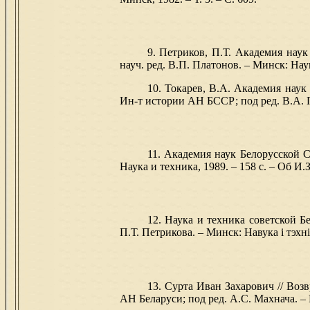
9. Петриков, П.Т. Академия нау
науч. ред. В.П. Платонов. – Минск: Наука
10. Токарев, В.А. Академия наук
Ин-т истории АН БССР; под ред. В.А. Пол
11. Академия наук Белорусской 
Наука и техника, 1989. – 158 с. – Об И.З.
12. Наука и техника советской Б
П.Т. Петрикова. – Минск: Навука і тэхнік
13. Сурта Иван Захарович // Во
АН Беларуси; под ред. А.С. Махнача. – М