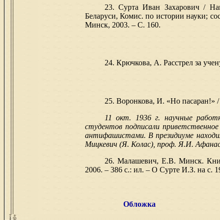
23. Сурта Иван Захарович / Нац
Беларуси, Комис. по истории науки; сост.
Минск, 2003. – С. 160.
24. Крючкова, А. Расстрел за учен
25. Воронкова, И. «Но пасаран!» /
11 окт. 1936 г. научные работ
студентов подписали приветственное 
антифашистами. В президиуме находи
Мицкевич (Я. Колас), проф. Я.И. Афана
26. Малашевич, Е.В. Минск. Кн
2006. – 386 с.: ил. – О Сурте И.З. на с. 1
Обложка