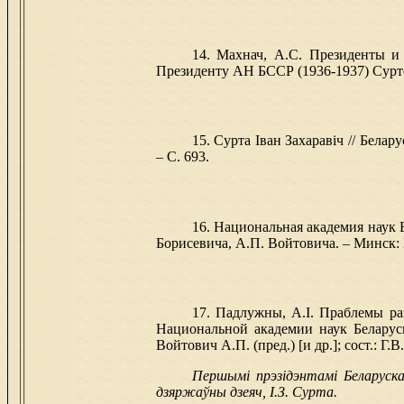
14. Махнач, А.С. Президенты и 
Президенту АН БССР (1936-1937) Сурте И.
15. Сурта Іван Захаравіч // Белару
– С. 693.
16. Национальная академия наук Б
Борисевича, А.П. Войтовича. – Минск: Бел
17. Падлужны, А.І. Праблемы раз
Национальной академии наук Беларуси
Войтович А.П. (пред.) [и др.]; cост.: Г.
Першымі прэзідэнтамі Беларускай
дзяржаўны дзеяч, І.З. Сурта.