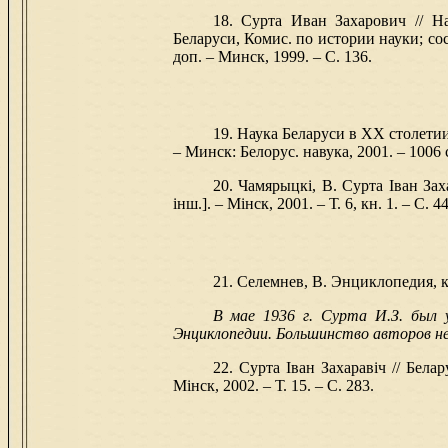
18. Сурта Иван Захарович // На
Беларуси, Комис. по истории науки; сост
доп. – Минск, 1999. – С. 136.
19. Наука Беларуси в ХХ столетии 
– Минск: Белорус. навука, 2001. – 1006 с
20. Чамярыцкі, В. Сурта Іван Заха
інш.]. – Мінск, 2001. – Т. 6, кн. 1. – С. 44
21. Селемнев, В. Энциклопедия, ко
В мае 1936 г. Сурта И.З. был у
Энциклопедии. Большинство авторов не
22. Сурта Іван Захаравіч // Белар
Мінск, 2002. – Т. 15. – С. 283.