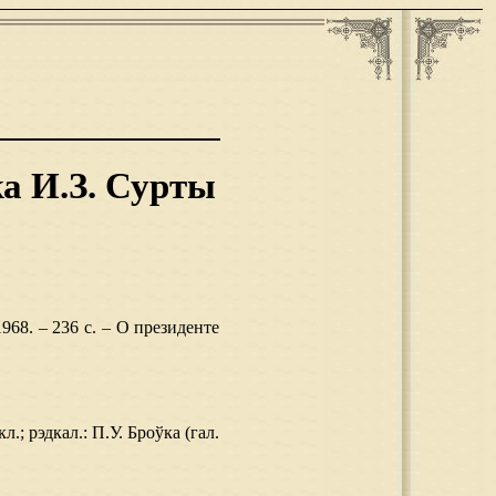
ка И.З. Сурты
968. – 236 с. – О президенте
л.; рэдкал.: П.У. Броўка (гал.