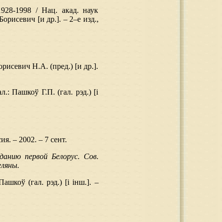
928-1998 / Нац. акад. наук
орисевич [и др.]. – 2–е изд.,
рисевич Н.А. (пред.) [и др.].
.: Пашкоў Г.П. (гал. рэд.) [і
я. – 2002. – 7 сент.
данию первой Белорус. Сов.
еляны.
ашкоў (гал. рэд.) [і інш.]. –