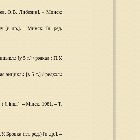
рев, О.В. Либезин]. – Минск:
 [и др.]. – Минск: Гл. ред.
кл.: [у 5 т.] / рэдкал.: П.У.
энцикл.: [в 5 т.] / редкол.:
) [і інш.]. – Мінск, 1981. – Т.
. Бровка (гл. ред.) [и др.]. –