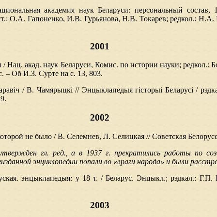
циональная академия наук Беларуси: персональный состав, 1
.: О.А. Гапоненко, И.В. Гурьянова, Н.В. Токарев; редкол.: Н.А. Б
2001
/ Нац. акад. наук Беларуси, Комис. по истории науки; редкол.: Бо
. – Об И.З. Сурте на с. 13, 803.
равіч / В. Чамярыцкі // Энцыклапедыя гісторыі Беларусі / рэдкал
9.
2002
торой не было / В. Селемнев, Л. Селицкая // Советская Белорусси
твержден гл. ред., а в 1937 г. прекратились работы по соз
изданной энциклопедии попали во «враги народа» и были расстр
уская. энцыклапедыя: у 18 т. / Беларус. Энцыкл.; рэдкал.: Г.П. П
2003