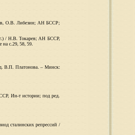
рев, О.В. Либезин; АН БССР;
.) / Н.В. Токарев; АН БССР,
на с.29, 58, 59.
. В.П. Платонова. – Минск:
ССР, Ин-т истории; под ред.
риод сталинских репрессий /