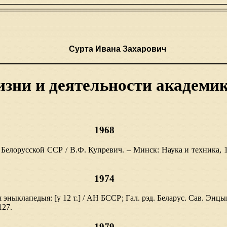
Сурта Ивана Захарович
жизни и деятельности академи
1968
Белорусской ССР / В.Ф. Купревич. – Минск: Наука и техника, 1
1974
ая эныклапедыя: [у 12 т.] / АН БССР; Гал. рэд. Беларус. Сав. Энцык
127.
1979