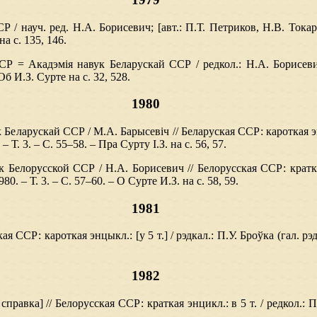
 / науч. ред. Н.А. Борисевич; [авт.: П.Т. Петриков, Н.В. Тока
а с. 135, 146.
Р = Акадэмiя навук Беларускай ССР / редкол.: Н.А. Борисевич
Об И.З. Сурте на с. 32, 528.
1980
 Беларускай ССР / М.А. Барысевіч // Беларуская ССР: кароткая энцы
 – Т. 3. – С. 55–58. – Пра Сурту І.З. на с. 56, 57.
 Белорусской ССР / Н.А. Борисевич // Белорусская ССР: краткая 
980. – Т. 3. – С. 57–60. – О Сурте И.З. на с. 58, 59.
1981
ая ССР: кароткая энцыкл.: [у 5 т.] / рэдкал.: П.У. Броўка (гал. рэд.
1982
правка] // Белорусская ССР: краткая энцикл.: в 5 т. / редкол.: П.У