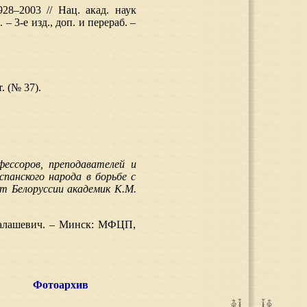
28–2003 // Нац. акад. наук
 – 3-е изд., доп. и перераб. –
. (№ 37).
ф
ессоров
, преподавателей и
панского народа в борьбе с
т Белоруссии академик К.М.
 Малашевич. – Минск: МФЦП,
Фотоархив