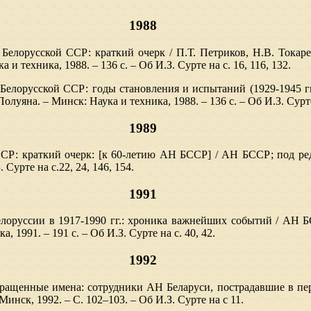
1988
к Белорусской ССР: краткий очерк / П.Т. Петриков, Н.В. Тока
 и техника, 1988. – 136 с. – Об И.З. Сурте на с. 16, 116, 132.
 Белорусской ССР: годы становления и испытаний (1929-1945 гг
уяна. – Минск: Наука и техника, 1988. – 136 с. – Об И.З. Сурте 
1989
ССР: краткий очерк: [к 60-летию АН БССР] / АН БССР; под ред
 Сурте на с.22, 24, 146, 154.
1991
елоруссии в 1917-1990 гг.: хроника важнейших событий / АН Б
а, 1991. – 191 с. – Об И.З. Сурте на с. 40, 42.
1992
звращенные имена: сотрудники АН Беларуси, пострадавшие в пе
инск, 1992. – С. 102–103. – Об И.З. Сурте на с 11.