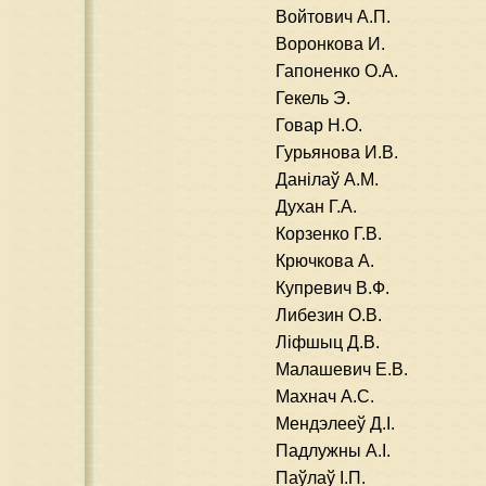
Войтович А.П.
Воронкова И.
Гапоненко О.А.
Гекель Э.
Говар Н.О.
Гурьянова И.В.
Данілаў А.М.
Духан Г.А.
Корзенко Г.В.
Крючкова А.
Купревич В.Ф.
Либезин О.В.
Ліфшыц Д.В.
Малашевич Е.В.
Махнач А.С.
Мендэлееў Д.І.
Падлужны А.І.
Паўлаў І.П.