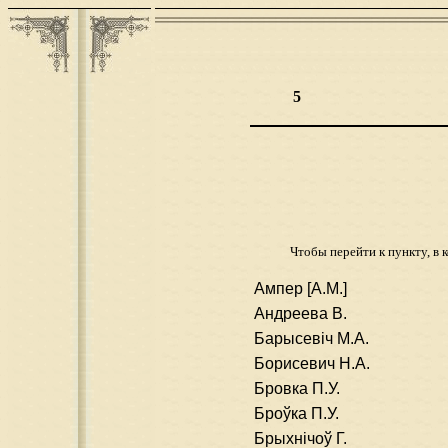
5
Чтобы перейти к пункту, в 
Ампер [А.М.]
Андреева В.
Барысевіч М.А.
Борисевич Н.А.
Бровка П.У.
Броўка П.У.
Брыхнічоў Г.