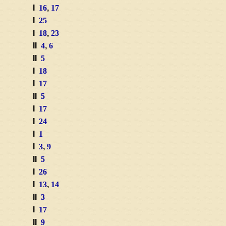
I
16
,
17
I
25
I
18
,
23
II
4
,
6
II
5
I
18
I
17
II
5
I
17
I
24
I
1
I
3
,
9
II
5
I
26
I
13
,
14
II
3
I
17
II
9