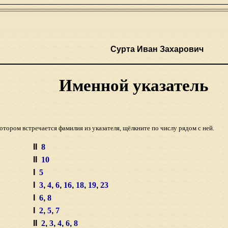
Сурта Иван Захарович
Именной указатель
котором встречается фамилия из указателя, щёлкните по числу рядом с ней.
II
8
II
10
I
5
I
3
,
4
,
6
,
16
,
18
,
19
,
23
I
6
,
8
I
2
,
5
,
7
II
2
,
3
,
4
,
6
,
8