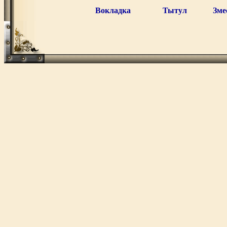
Вокладка
Тытул
Зме