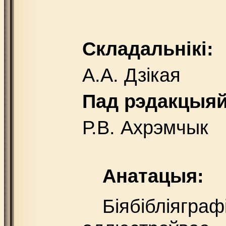
Складальнікі:
А.А. Дзікая
Пад рэдакцыяй
Р.В. Ахрэмчык
Анатацыя:
Біябібліягра