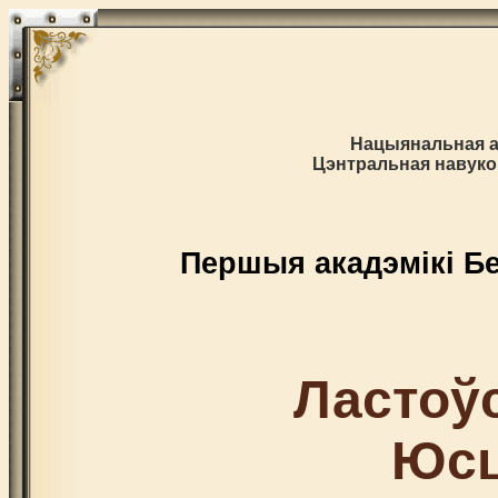
Нацыянальная а
Цэнтральная навуков
Першыя акадэмікі Бе
Ластоў
Юсц