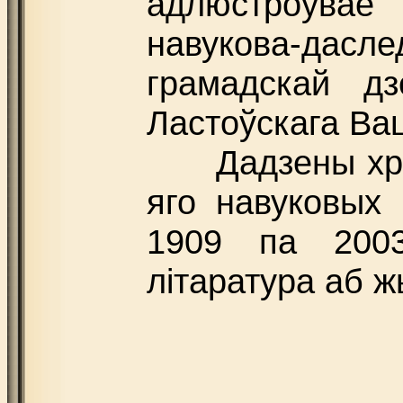
адлюстроўвае 
навукова-даслед
грамадскай дз
Ластоўскага Ва
Дадзены хран
яго навуковых
1909 па 2003
літаратура аб жы